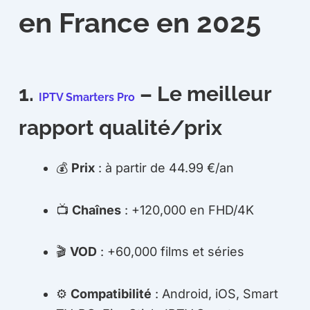
en France en 2025
1.
– Le meilleur
IPTV Smarters Pro
rapport qualité/prix
💰
Prix
: à partir de 44.99 €/an
📺
Chaînes
: +120,000 en FHD/4K
🎬
VOD
: +60,000 films et séries
⚙️
Compatibilité
: Android, iOS, Smart